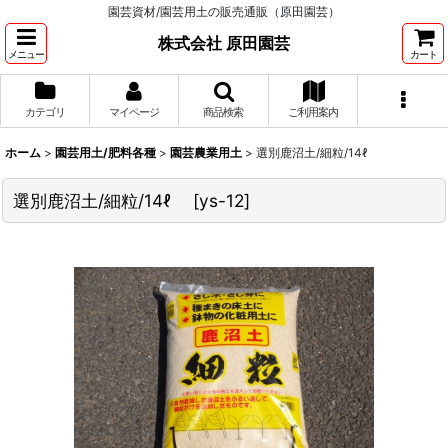
園芸資材/園芸用土の販売通販（原田園芸）
株式会社 原田園芸
メニュー
カート
カテゴリ
マイページ
商品検索
ご利用案内
ホーム
>
園芸用土/肥料各種
>
園芸農業用土
>
選別鹿沼土/細粒/14ℓ
選別鹿沼土/細粒/14ℓ
[
ys-12
]