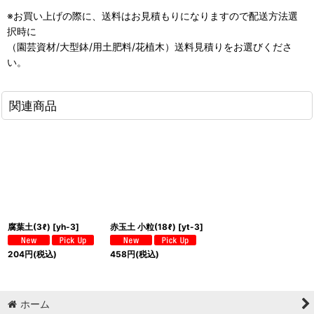
※お買い上げの際に、送料はお見積もりになりますので配送方法選
択時に
（園芸資材/大型鉢/用土肥料/花植木）送料見積りをお選びくださ
い。
関連商品
腐葉土(3ℓ)
[
yh-3
]
赤玉土 小粒(18ℓ)
[
yt-3
]
204
円
(税込)
458
円
(税込)
ホーム