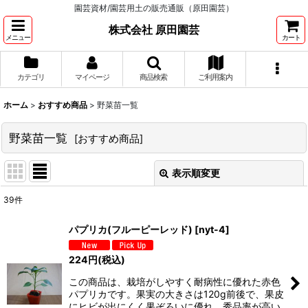
園芸資材/園芸用土の販売通販（原田園芸）
株式会社 原田園芸
メニュー
カート
カテゴリ
マイページ
商品検索
ご利用案内
ホーム
>
おすすめ商品
>
野菜苗一覧
野菜苗一覧
[
おすすめ商品
]
表示順変更
閉じる
39
件
表示数
:
パプリカ(フルーピーレッド)
[
nyt-4
]
並び順
:
224
円
(税込)
この商品は、栽培がしやすく耐病性に優れた赤色
絞り込む
パプリカです。果実の大きさは120g前後で、果皮
にヒビが出にくく果ぞろいに優れ、秀品率が高い