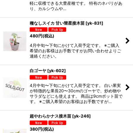
軽に収穫できる大豊産種です。 特有のネバリがあ
り、カルシウムや…
種なしスイカ 甘い彗星接木苗
[
yk-831
]
480
円
(税込)
4月中旬〜下旬にかけて入荷予定です。 ※ご購入
希望のお客様はお手数ですがお問い合わせよりご
連絡ください。
白ゴーヤ
[
yk-602
]
4月中旬〜下旬にかけて入荷予定です。 白い果実
が特徴的な果長20〜30cmのゴーヤで、炒め物や
サラダなどにも使えます。 商品は9cmポット苗で
す。 ※ご購入希望のお客様はお手数ですが…
超やわらかナス接木苗
[
yk-246
]
380
円
(税込)