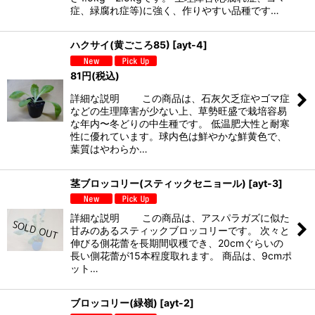
症、緑腐れ症等)に強く、作りやすい品種です…
ハクサイ(黄ごころ85)
[
ayt-4
]
81
円
(税込)
詳細な説明 この商品は、石灰欠乏症やゴマ症
などの生理障害が少ない上、草勢旺盛で栽培容易
な年内〜冬どりの中生種です。 低温肥大性と耐寒
性に優れています。球内色は鮮やかな鮮黄色で、
葉質はやわらか…
茎ブロッコリー(スティックセニョール)
[
ayt-3
]
詳細な説明 この商品は、アスパラガズに似た
甘みのあるスティックブロッコリーです。 次々と
伸びる側花蕾を長期間収穫でき、20cmぐらいの
長い側花蕾が15本程度取れます。 商品は、9cmポ
ット…
ブロッコリー(緑嶺)
[
ayt-2
]