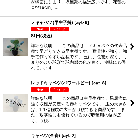
が緻密にしまり、収穫期の幅は広いです。花蕾の
直径16cm、…
メキャベツ(早生子持)
[
ayt-9
]
81
円
(税込)
詳細な説明 この商品は、メキャベツの代表品
種で早どりできる早生種です。 耐暑性が強く、強
勢で作りやすい品種です。 玉は、包被が深く、し
まりのよい球形で球内部の色が良く、食味にも優
れています…
レッドキャベツ(パワールビー)
[
ayt-8
]
詳細な説明 この商品は中早生種で、黒腐病に
強く収穫が安定する赤キャベツです。 玉の大きさ
は、1.4kg程度の大玉が収穫できる商品です。 ま
た、耐寒性にも優れているので収穫期の幅が広
く、収穫…
キャベツ(金春)
[
ayt-7
]