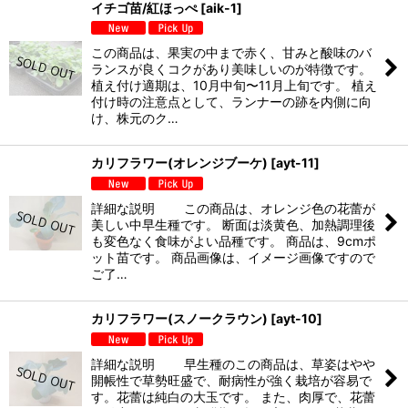
イチゴ苗/紅ほっぺ
[
aik-1
]
この商品は、果実の中まで赤く、甘みと酸味のバ
ランスが良くコクがあり美味しいのが特徴です。
植え付け適期は、10月中旬〜11月上旬です。 植え
付け時の注意点として、ランナーの跡を内側に向
け、株元のク…
カリフラワー(オレンジブーケ)
[
ayt-11
]
詳細な説明 この商品は、オレンジ色の花蕾が
美しい中早生種です。 断面は淡黄色、加熱調理後
も変色なく食味がよい品種です。 商品は、9cmポ
ット苗です。 商品画像は、イメージ画像ですので
ご了…
カリフラワー(スノークラウン)
[
ayt-10
]
詳細な説明 早生種のこの商品は、草姿はやや
開帳性で草勢旺盛で、耐病性が強く栽培が容易で
す。花蕾は純白の大玉です。 また、肉厚で、花蕾