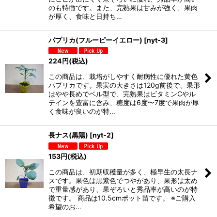
のも特徴です。また、完熟果は甘みが強く、果肉
が厚く、食味と日持ち…
パプリカ(フルーピーイエロー)
[
nyt-3
]
224
円
(税込)
この商品は、栽培がしやすく耐病性に優れた黄色
パプリカです。果実の大きさは120g前後で、果形
はやや長めでベル型で、完熟果はビタミンCやル
テインを豊富に含み、糖度は6度〜7度で果肉が厚
く食味が良いのが特…
長ナス(黒陽)
[
nyt-2
]
153
円
(税込)
この商品は、初期収穫量が多く、極早生の太長ナ
スです。果色は黒紫色でつやがあり、果形は太め
で重量感があり、果ぞろいと秀品率が高いのが特
徴です。 商品は10.5cmポット苗です。 ※ご購入
希望のお…