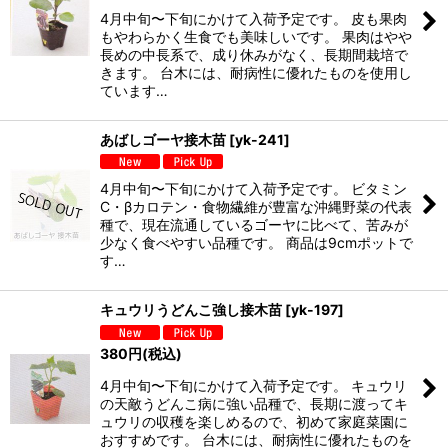
4月中旬〜下旬にかけて入荷予定です。 皮も果肉
もやわらかく生食でも美味しいです。 果肉はやや
長めの中長系で、成り休みがなく、長期間栽培で
きます。 台木には、耐病性に優れたものを使用し
ています…
あばしゴーヤ接木苗
[
yk-241
]
4月中旬〜下旬にかけて入荷予定です。 ビタミン
C・βカロテン・食物繊維が豊富な沖縄野菜の代表
種で、現在流通しているゴーヤに比べて、苦みが
少なく食べやすい品種です。 商品は9cmポットで
す…
キュウリうどんこ強し接木苗
[
yk-197
]
380
円
(税込)
4月中旬〜下旬にかけて入荷予定です。 キュウリ
の天敵うどんこ病に強い品種で、長期に渡ってキ
ュウリの収穫を楽しめるので、初めて家庭菜園に
おすすめです。 台木には、耐病性に優れたものを