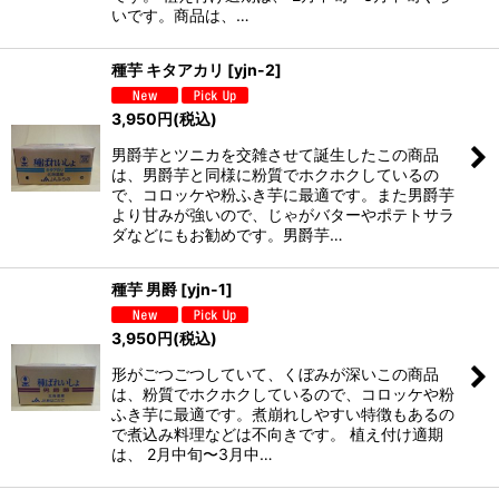
いです。商品は、…
種芋 キタアカリ
[
yjn-2
]
3,950
円
(税込)
男爵芋とツニカを交雑させて誕生したこの商品
は、男爵芋と同様に粉質でホクホクしているの
で、コロッケや粉ふき芋に最適です。また男爵芋
より甘みが強いので、じゃがバターやポテトサラ
ダなどにもお勧めです。男爵芋…
種芋 男爵
[
yjn-1
]
3,950
円
(税込)
形がごつごつしていて、くぼみが深いこの商品
は、粉質でホクホクしているので、コロッケや粉
ふき芋に最適です。煮崩れしやすい特徴もあるの
で煮込み料理などは不向きです。 植え付け適期
は、 2月中旬〜3月中…