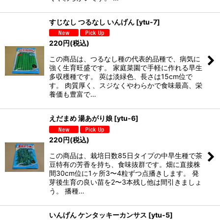
すじなし つるなし いんげん
[
ytu-7
]
220
円
(税込)
この商品は、つるなし種の代表的品種で、病気に
強く生育旺盛です。 家庭菜園で手軽に作れる早生
多収穫種です。 莢は淡緑色、長さは15cm位で
す。 肉質厚く、スジなくやわらかで食味最高、栄
養価も豊富で…
えだまめ 湯あがり娘
[
ytu-6
]
220
円
(税込)
この商品は、栽培日数85日タイプの中早生種で茶
豆特有の芳香を持ち、食味抜群です。畑に直接株
間30cm位に1ヶ所3〜4粒ずつ点播きします。 発
芽後生育の良い苗を2〜3本残し他は間引きましょ
う。 播種…
いんげん ケンタッキーカンサス
[
ytu-5
]