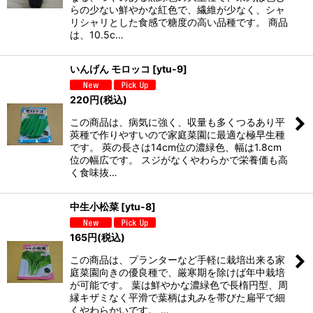
らの少ない鮮やかな紅色で、繊維が少なく、シャ
リシャリとした食感で糖度の高い品種です。 商品
は、10.5c…
いんげん モロッコ
[
ytu-9
]
220
円
(税込)
この商品は、病気に強く、収量も多くつるあり平
莢種で作りやすいので家庭菜園に最適な極早生種
です。 莢の長さは14cm位の濃緑色、幅は1.8cm
位の幅広です。 スジがなくやわらかで栄養価も高
く食味抜…
中生小松菜
[
ytu-8
]
165
円
(税込)
この商品は、プランターなど手軽に栽培出来る家
庭菜園向きの優良種で、厳寒期を除けば年中栽培
が可能です。 葉は鮮やかな濃緑色で長楕円型、周
縁キザミなく平滑で葉柄は丸みを帯びた扁平で細
くやわらかいです。 …