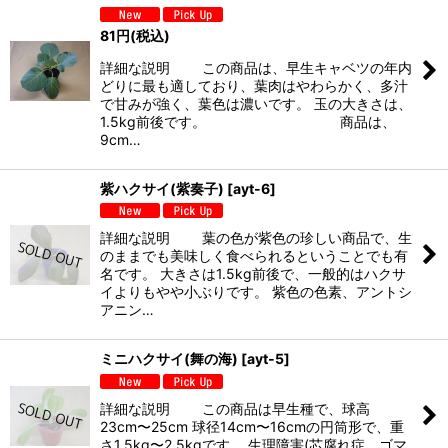
81
円
(税込)
詳細な説明 この商品は、早生キャベツの年内
どりに最も適しており、葉肉はやわらかく、多汁
で甘みが強く、葉色は濃いです。 玉の大きさは、
1.5kg前後です。 商品は、
9cm…
紫ハクサイ(紫奏子)
[
ayt-6
]
詳細な説明 葉の色が紫色の珍しい商品で、生
のままでも美味しく食べられるということでも有
名です。 大きさは1.5kg前後で、一般的はハクサ
イよりもやや小ぶりです。 紫色の色素、アントシ
アニン…
ミニハクサイ(舞の海)
[
ayt-5
]
詳細な説明 この商品は早生種で、球高
23cm〜25cm 球径14cm〜16cmの円筒形で、重
さ1.5kg〜2.5kgです。 生理障害(芯腐れ症、ゴマ