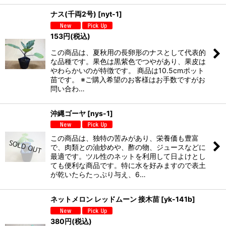
ナス(千両2号)
[
nyt-1
]
153
円
(税込)
この商品は、夏秋用の長卵形のナスとして代表的
な品種です。果色は黒紫色でつやがあり、果皮は
やわらかいのが特徴です。 商品は10.5cmポット
苗です。 ※ご購入希望のお客様はお手数ですがお
問い合わ…
沖縄ゴーヤ
[
nys-1
]
この商品は、独特の苦みがあり、栄養価も豊富
で、肉類との油炒めや、酢の物、ジュースなどに
最適です。ツル性のネットを利用して日よけとし
ても便利な商品です。特に水を好みますので表土
が乾いたらたっぷり与え、6…
ネットメロン レッドムーン 接木苗
[
yk-141b
]
380
円
(税込)