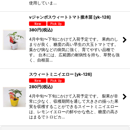
使用していま…
νジャンポスウィートトマト接木苗
[
yk-128
]
380
円
(税込)
4月中旬〜下旬にかけて入荷予定です。 果肉のし
まりが良く、糖度の高い早生の大玉トマトです。
葉かび病などの病気に強く、育てやすい品種で
す。 台木には、広範囲の耐病性を持ち、草勢も強
く、自根苗…
スウィートミニイエロー
[
yk-126
]
280
円
(税込)
4月中旬〜下旬にかけて入荷予定です。 裂果が非
常に少なく、収穫期間を通して大きさの揃った果
実を収穫することができるスイートミニイエロー
は、レモンイエローの鮮やかな色と、糖度の高さ
はまるでトロピカ…