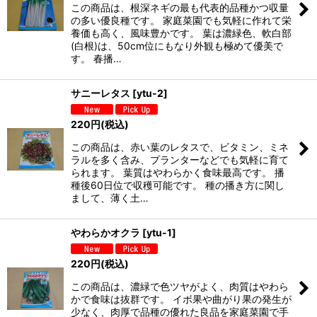
この商品は、根深ネギの最も代表的品種かつ収量
の多い優良種です。 家庭菜園でも気軽に作れて栄
養価も高く、風味豊かです。 葉は濃緑色、軟白部
(白根)は、50cm位にもなり外観も極めて優美で
す。 春播…
サニーレタス
[
ytu-2
]
220
円
(税込)
この商品は、赤い葉のレタスで、ビタミン、ミネ
ラルを多く含み、プランターなどでも気軽に育て
られます。 葉質はやわらかく食味最高です。 播
種後60日位で収穫可能です。 種の播き方に関し
まして、薄く土…
やわらかオクラ
[
ytu-1
]
220
円
(税込)
この商品は、濃緑で色ツヤがよく、肉質はやわら
かで食味は抜群です。 イボ果や曲がり果の発生が
少なく、肉厚で品種の優れた良品を家庭菜園で手