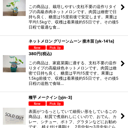
この商品は、栽培しやすい支柱不要の這作りタイ
プの高級赤肉ネットメロンです。肉質は緻密で日
持ち良く、糖度は15度前後で安定します。果重は
平均1.5kgで、収穫は着果後約55日です。その後5
日程で最適な食…
ネットメロン グリーンムーン 接木苗
[
yk-141a
]
380
円
(税込)
この商品は、家庭菜園に適する、支柱不要の這作
りタイプの高級緑色ネットメロンです。肉質は緻
密で日持ち良く、糖度は平均15度です。果重は
1.5kg前後で、収穫は着果後約55日です。その後5
日程の追熟で食味…
種芋 メークイン
[
yjn-3
]
表面がつるっとしていて細長い形をしているこの
商品は、粘質で煮崩れしにくいので、おでん、カ
レー、シチュー、ポトフ、グラタンなどにお勧め
です。 植え付け適期は、 2月中旬〜3月中旬ぐら