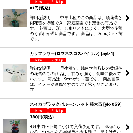
81
円
(税込)
詳細な説明 中早生種のこの商品は、頂花蕾と
側花蕾を収穫でき、家庭菜園でも定番の商品で
す。 花蕾は、形、しまりともによく、大型で花蕾
のくずれが遅い商品です。 商品は、9cmポット苗
です。 …
カリフラワー(ロマネスコスパイラル)
[
ayt-1
]
詳細な説明 早生種で、幾何学的形状の黄緑色
の花蕾のこの商品は、甘みが強く、食味に優れて
います。 商品は、9cmポット苗です。 商品画像
は、イメージ画像ですのでご了承くださいませ。
在…
スイカ ブラックバルーンレッド 接木苗
[
yk-059
]
380
円
(税込)
4月中旬〜下旬にかけて入荷予定です。 8kgにも
なる、つやのある黒緑色の大玉種で、果肉は色む