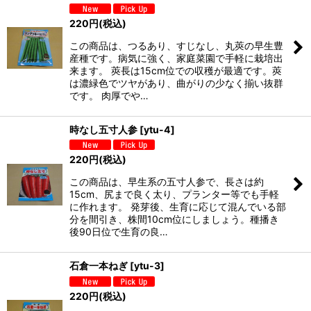
220
円
(税込)
この商品は、つるあり、すじなし、丸莢の早生豊
産種です。病気に強く、家庭菜園で手軽に栽培出
来ます。 莢長は15cm位での収穫が最適です。莢
は濃緑色でツヤがあり、曲がりの少なく揃い抜群
です。 肉厚でや…
時なし五寸人参
[
ytu-4
]
220
円
(税込)
この商品は、早生系の五寸人参で、長さは約
15cm、尻まで良く太り、プランター等でも手軽
に作れます。 発芽後、生育に応じて混んでいる部
分を間引き、株間10cm位にしましょう。種播き
後90日位で生育の良…
石倉一本ねぎ
[
ytu-3
]
220
円
(税込)