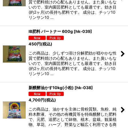
質で肥料焼けの心配もありません。また臭いもな
いので、室内園芸肥料としても最適です。効き目
(約2ヶ月)の長持ち肥料です。 成分は、チッソ10
リンサン10 …
IB肥料 パートナー 600g
[
hk-039
]
450
円
(税込)
この商品は、少しずつ溶け分解肥効が穏やかな性
質で肥料焼けの心配もありません。また臭いもな
いので、室内園芸肥料としても最適です。効き目
(約2ヶ月)の長持ち肥料です。 成分は、チッソ10
リンサン10 …
新醗酵油かす10kg(小粒)
[
hk-038
]
4,700
円
(税込)
この商品は、油かすを主体に骨粉質類、魚粉、純
粋木酢液、その他の有機質等を特殊醗酵した肥料
で、元肥、追肥として鉢物、植木、盆栽、観葉植
物、草花、ハーブ、野菜など幅広く利用できる商