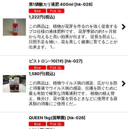
第1燐酸カリ液肥 400ml
[
hk-028
]
1,222
円
(税込)
この商品は、植物が花芽を作るのを強く促進する
プロ仕様の液体肥料です。 花芽季節の約1ヶ月前
から与えると高い効果が出ます。 従長を防止し、
日照不足を補い、花を美しく健康に育てることが
出来ます。 1…
ビストロン-10(1ℓ)
[
hk-027
]
1,580
円
(税込)
この商品は、植物ウイルス病の感染、広がりを防
ぐ消毒液でウイルス病の感染、伝播を防ぐために
最も有効で確実な消毒液剤です。 植物の植え替
え、株分け、花や葉を切るときなどに使用する器
具類の消毒にご使用くだ…
QUEEN 1kg(国華園)
[
hk-026
]