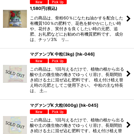
1,580
円
(税込)
この商品は、骨粉60％になたね油かすを配合した
有機質100％の肥料で、花色を鮮やかにしたい時
や、花付き、実付きを良くしたい時の元肥、追
肥、お礼肥などにお勧めの有機質肥料です。 成分
は、チッソ3% リ…
マグァンプK 中粒(3kg)
[
hk-046
]
この商品は、1回与えるだけで、植物の根から出る
酸や土の微生物の働きでゆっくり溶け、長期間効
き続ける土に混ぜ込む肥料です。 植え付け植え替
え時の元肥としてご使用下さい。 中粒の主な特長
は、 土…
マグァンプK 大粒(600g)
[
hk-045
]
この商品は、1回与えるだけで、植物の根から出る
酸や土の微生物の働きでゆっくり溶け、長期間効
き続ける土に混ぜ込む肥料です。植え付け植え替