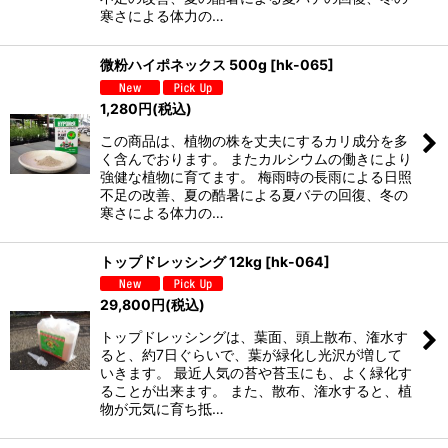
寒さによる体力の…
微粉ハイポネックス 500g
[
hk-065
]
1,280
円
(税込)
この商品は、植物の株を丈夫にするカリ成分を多
く含んでおります。 またカルシウムの働きにより
強健な植物に育てます。 梅雨時の長雨による日照
不足の改善、夏の酷暑による夏バテの回復、冬の
寒さによる体力の…
トップドレッシング 12kg
[
hk-064
]
29,800
円
(税込)
トップドレッシングは、葉面、頭上散布、潅水す
ると、約7日ぐらいで、葉が緑化し光沢が増して
いきます。 最近人気の苔や苔玉にも、よく緑化す
ることが出来ます。 また、散布、潅水すると、植
物が元気に育ち抵…