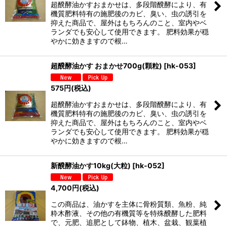
超醗酵油かすおまかせは、多段階醗酵により、有
機質肥料特有の施肥後のカビ、臭い、虫の誘引を
抑えた商品で、屋外はもちろんのこと、室内やベ
ランダでも安心して使用できます。 肥料効果が穏
やかに効きますので根…
超醗酵油かす おまかせ700g(顆粒)
[
hk-053
]
575
円
(税込)
超醗酵油かすおまかせは、多段階醗酵により、有
機質肥料特有の施肥後のカビ、臭い、虫の誘引を
抑えた商品で、屋外はもちろんのこと、室内やベ
ランダでも安心して使用できます。 肥料効果が穏
やかに効きますので根…
新醗酵油かす10kg(大粒)
[
hk-052
]
4,700
円
(税込)
この商品は、油かすを主体に骨粉質類、魚粉、純
粋木酢液、その他の有機質等を特殊醗酵した肥料
で、元肥、追肥として鉢物、植木、盆栽、観葉植