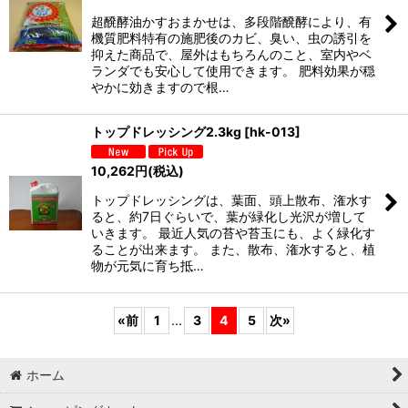
超醗酵油かすおまかせは、多段階醗酵により、有
機質肥料特有の施肥後のカビ、臭い、虫の誘引を
抑えた商品で、屋外はもちろんのこと、室内やベ
ランダでも安心して使用できます。 肥料効果が穏
やかに効きますので根…
トップドレッシング2.3kg
[
hk-013
]
10,262
円
(税込)
トップドレッシングは、葉面、頭上散布、潅水す
ると、約7日ぐらいで、葉が緑化し光沢が増して
いきます。 最近人気の苔や苔玉にも、よく緑化す
ることが出来ます。 また、散布、潅水すると、植
物が元気に育ち抵…
«
前
1
...
3
4
5
次
»
ホーム