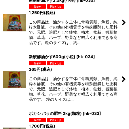
新醗酵油かす2.5kg(小粒)
[
hk-035
]
1,250
円
(税込)
この商品は、油かすを主体に骨粉質類、魚粉、純
粋木酢液、その他の有機質等を特殊醗酵した肥料
で、元肥、追肥として鉢物、植木、盆栽、観葉植
物、草花、ハーブ、野菜など幅広く利用できる商
品です。粒のサイズは、約…
新醗酵油かす600g(小粒)
[
hk-034
]
365
円
(税込)
この商品は、油かすを主体に骨粉質類、魚粉、純
粋木酢液、その他の有機質等を特殊醗酵した肥料
で、元肥、追肥として鉢物、植木、盆栽、観葉植
物、草花、ハーブ、野菜など幅広く利用できる商
品です。 粒のサイズは…
ボカシ バラの肥料 2kg(顆粒)
[
hk-033
]
1,700
円
(税込)