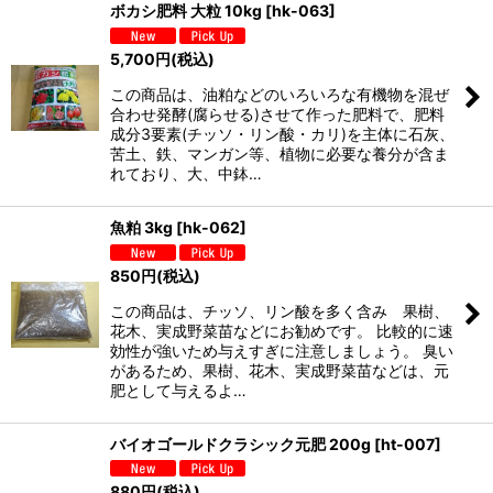
ボカシ肥料 大粒 10kg
[
hk-063
]
5,700
円
(税込)
この商品は、油粕などのいろいろな有機物を混ぜ
合わせ発酵(腐らせる)させて作った肥料で、肥料
成分3要素(チッソ・リン酸・カリ)を主体に石灰、
苦土、鉄、マンガン等、植物に必要な養分が含ま
れており、大、中鉢…
魚粕 3kg
[
hk-062
]
850
円
(税込)
この商品は、チッソ、リン酸を多く含み 果樹、
花木、実成野菜苗などにお勧めです。 比較的に速
効性が強いため与えすぎに注意しましょう。 臭い
があるため、果樹、花木、実成野菜苗などは、元
肥として与えるよ…
バイオゴールドクラシック元肥 200g
[
ht-007
]
880
円
(税込)