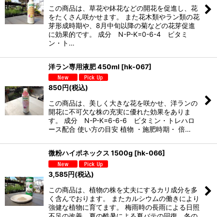
この商品は、草花や鉢花などの開花を促進し、花
絞り込む
をたくさん咲かせます。 また花木類やラン類の花
芽形成時期や、8月中旬以降の菊などの花芽促進
に効果的です。 成分 N-P-K=0-6-4 ビタミ
ン・ト…
洋ラン専用液肥 450ml
[
hk-067
]
850
円
(税込)
この商品は、美しく大きな花を咲かせ、洋ランの
開花に不可欠な株の充実に優れた効果をありま
す。 成分 N-P-K=6-6-6 ビタミン・トレハロ
ース配合 使い方の目安 植物 ・施肥時期・ 倍…
微粉ハイポネックス 1500g
[
hk-066
]
3,585
円
(税込)
この商品は、植物の株を丈夫にするカリ成分を多
く含んでおります。 またカルシウムの働きにより
強健な植物に育てます。 梅雨時の長雨による日照
不足の改善、夏の酷暑による夏バテの回復、冬の