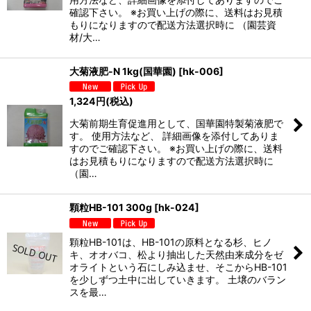
確認下さい。 ※お買い上げの際に、送料はお見積
もりになりますので配送方法選択時に （園芸資
材/大…
大菊液肥-N 1kg(国華園)
[
hk-006
]
1,324
円
(税込)
大菊前期生育促進用として、国華園特製菊液肥で
す。 使用方法など、 詳細画像を添付してありま
すのでご確認下さい。 ※お買い上げの際に、送料
はお見積もりになりますので配送方法選択時に
（園…
顆粒HB-101 300g
[
hk-024
]
顆粒HB-101は、HB-101の原料となる杉、ヒノ
キ、オオバコ、松より抽出した天然由来成分をゼ
オライトという石にしみ込ませ、そこからHB-101
を少しずつ土中に出していきます。 土壌のバラン
スを最…