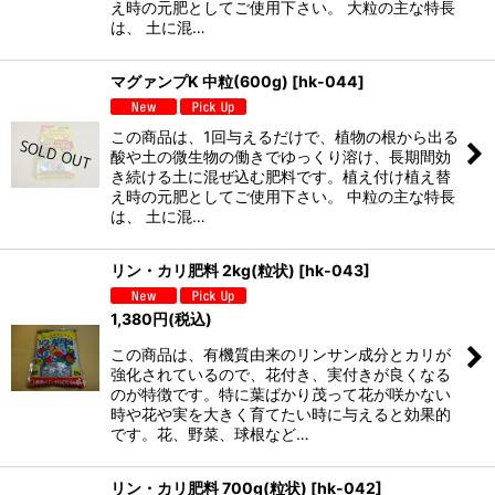
え時の元肥としてご使用下さい。 大粒の主な特長
は、 土に混…
マグァンプK 中粒(600g)
[
hk-044
]
この商品は、1回与えるだけで、植物の根から出る
酸や土の微生物の働きでゆっくり溶け、長期間効
き続ける土に混ぜ込む肥料です。植え付け植え替
え時の元肥としてご使用下さい。 中粒の主な特長
は、 土に混…
リン・カリ肥料 2kg(粒状)
[
hk-043
]
1,380
円
(税込)
この商品は、有機質由来のリンサン成分とカリが
強化されているので、花付き、実付きが良くなる
のが特徴です。特に葉ばかり茂って花が咲かない
時や花や実を大きく育てたい時に与えると効果的
です。花、野菜、球根など…
リン・カリ肥料 700g(粒状)
[
hk-042
]