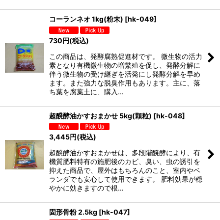
コーランネオ 1kg(粉末)
[
hk-049
]
730
円
(税込)
この商品は、発酵腐熟促進材です。 微生物の活力
素となり有機微生物の増繁殖を促し、発酵分解に
伴う微生物の受け継ぎを活発にし発酵分解を早め
ます。また強力な脱臭作用もあります。主に、落
ち葉を腐葉土に、購入…
超醗酵油かすおまかせ 5kg(顆粒)
[
hk-048
]
3,445
円
(税込)
超醗酵油かすおまかせは、多段階醗酵により、有
機質肥料特有の施肥後のカビ、臭い、虫の誘引を
抑えた商品で、屋外はもちろんのこと、室内やベ
ランダでも安心して使用できます。 肥料効果が穏
やかに効きますので根…
固形骨粉 2.5kg
[
hk-047
]