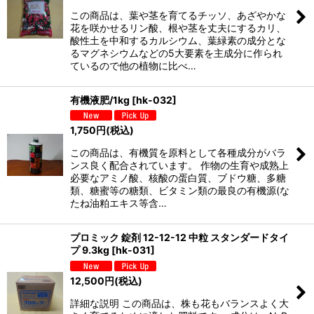
この商品は、葉や茎を育てるチッソ、あざやかな
花を咲かせるリン酸、根や茎を丈夫にするカリ、
酸性土を中和するカルシウム、葉緑素の成分とな
るマグネシウムなどの5大要素を主成分に作られ
ているので他の植物に比べ…
有機液肥/1kg
[
hk-032
]
1,750
円
(税込)
この商品は、有機質を原料として各種成分がバラ
ンス良く配合されています。 作物の生育や成熟上
必要なアミノ酸、核酸の蛋白質、ブドウ糖、多糖
類、糖蜜等の糖類、ビタミン類の最良の有機源(な
たね油粕エキス等含…
プロミック 錠剤 12-12-12 中粒 スタンダードタイ
プ 9.3kg
[
hk-031
]
12,500
円
(税込)
詳細な説明 この商品は、株も花もバランスよく大