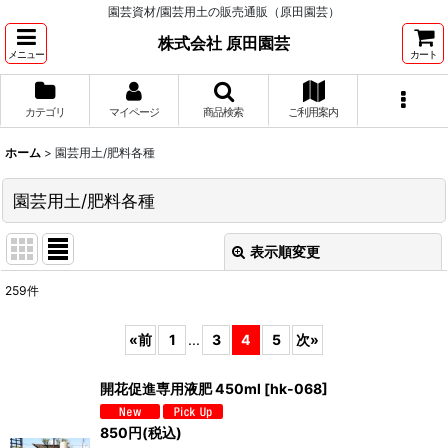
園芸資材/園芸用土の販売通販（原田園芸）
株式会社 原田園芸
メニュー
カート
カテゴリ
マイページ
商品検索
ご利用案内
ホーム
>
園芸用土/肥料各種
園芸用土/肥料各種
表示順変更
閉じる
259
件
サブカテゴリ
:
«
前
1
...
3
4
5
次
»
表示数
:
開花促進専用液肥 450ml
[
hk-068
]
並び順
:
850
円
(税込)