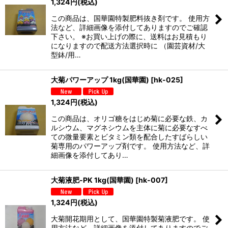
1,324
円
(税込)
この商品は、国華園特製肥料抜き剤です。 使用方
法など、詳細画像を添付してありますのでご確認
下さい。 ※お買い上げの際に、送料はお見積もり
になりますので配送方法選択時に （園芸資材/大
型鉢/用…
大菊パワーアップ 1kg(国華園)
[
hk-025
]
1,324
円
(税込)
この商品は、オリゴ糖をはじめ菊に必要な鉄、カ
ルシウム、マグネシウムを主体に菊に必要なすべ
ての微量要素とビタミン類を配合したすばらしい
菊専用のパワーアップ剤です。 使用方法など、詳
細画像を添付してあり…
大菊液肥-PK 1kg(国華園)
[
hk-007
]
1,324
円
(税込)
大菊開花期用として、国華園特製菊液肥です。 使
用方法など、詳細画像を添付してありますのでご