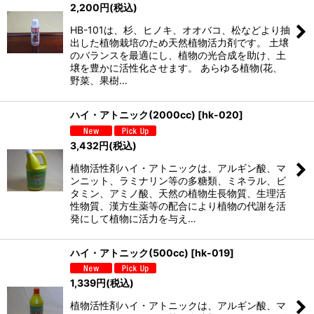
2,200
円
(税込)
HB-101は、杉、ヒノキ、オオバコ、松などより抽
出した植物栽培のため天然植物活力剤です。 土壌
のバランスを最適にし、植物の光合成を助け、土
壌を豊かに活性化させます。 あらゆる植物(花、
野菜、果樹…
ハイ・アトニック(2000cc)
[
hk-020
]
3,432
円
(税込)
植物活性剤ハイ・アトニックは、アルギン酸、マ
ンニット、ラミナリン等の多糖類、ミネラル、ビ
タミン、アミノ酸、天然の植物生長物質、生理活
性物質、漢方生薬等の配合により植物の代謝を活
発にして植物に活力を与え…
ハイ・アトニック(500cc)
[
hk-019
]
1,339
円
(税込)
植物活性剤ハイ・アトニックは、アルギン酸、マ