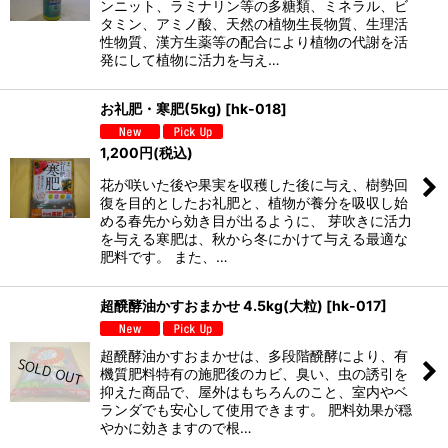
ンニット、ラミナリン等の多糖類、ミネラル、ビ
タミン、アミノ酸、天然の植物生長物質、生理活
性物質、漢方生薬等の配合により植物の代謝を活
発にして植物に活力を与え…
お礼肥・寒肥(5kg)
[
hk-018
]
1,200
円
(税込)
花が咲いた後や果実を収穫した後に与え、樹勢回
復を目的としたお礼肥と、植物が養分を吸収し始
める春先から効き目が出るように、 芽吹きに活力
を与える寒肥は、秋から冬にかけて与える最適な
肥料です。 また、…
超醗酵油かすおまかせ 4.5kg(大粒)
[
hk-017
]
超醗酵油かすおまかせは、多段階醗酵により、有
機質肥料特有の施肥後のカビ、臭い、虫の誘引を
抑えた商品で、屋外はもちろんのこと、室内やベ
ランダでも安心して使用できます。 肥料効果が穏
やかに効きますので根…