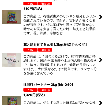
510
円
(税込)
この商品は、有機質由来のリンサン成分とカリが
強化されているので、花付き、実付きが良くなる
のが特徴です。特に葉ばかり茂って花が咲かない
時や花や実を大きく育てたい時に与えると効果的
です。花、野菜、球根など…
花と緑を育てる元肥 1.3kg(粒状)
[
hk-041
]
この商品は、1回与えるだけで、約1年間効果が持
続します。(根から出る酸や土壌内の微生物の働き
で、徐々に溶け吸収するので、効果が長持ちしま
す)また、土に混ぜるだけで簡単です。リンサン分
を多量に含んでいる…
IB肥料 パートナー 2kg
[
hk-040
]
1,320
円
(税込)
この商品は、少しずつ溶け分解肥効が穏やかな性