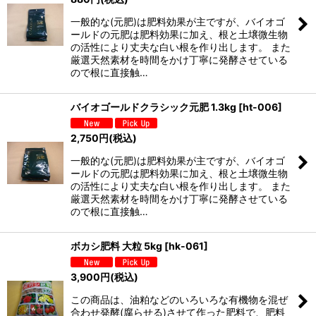
一般的な(元肥)は肥料効果が主ですが、バイオゴ
ールドの元肥は肥料効果に加え、根と土壌微生物
の活性により丈夫な白い根を作り出します。 また
厳選天然素材を時間をかけ丁寧に発酵させている
ので根に直接触…
バイオゴールドクラシック元肥 1.3kg
[
ht-006
]
2,750
円
(税込)
一般的な(元肥)は肥料効果が主ですが、バイオゴ
ールドの元肥は肥料効果に加え、根と土壌微生物
の活性により丈夫な白い根を作り出します。 また
厳選天然素材を時間をかけ丁寧に発酵させている
ので根に直接触…
ボカシ肥料 大粒 5kg
[
hk-061
]
3,900
円
(税込)
この商品は、油粕などのいろいろな有機物を混ぜ
合わせ発酵(腐らせる)させて作った肥料で、肥料