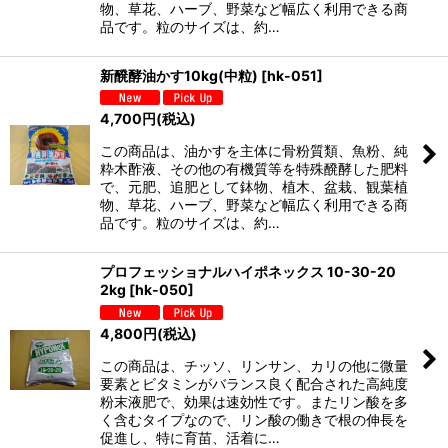
物、草花、ハーブ、野菜など幅広く利用できる商
品です。粒のサイズは、約…
新醗酵油かす10kg(中粒)
[
hk-051
]
4,700
円
(税込)
この商品は、油かすを主体に骨粉質類、魚粉、純
粋木酢液、その他の有機質等を特殊醗酵した肥料
で、元肥、追肥として鉢物、植木、盆栽、観葉植
物、草花、ハーブ、野菜など幅広く利用できる商
品です。粒のサイズは、約…
プロフェッショナルハイポネックス 10-30-20
2kg
[
hk-050
]
4,800
円
(税込)
この商品は、チッソ、リンサン、カリの他に微量
要素とビタミンがバランス良く配合された高純度
粉末液肥で、効果は速効性です。またリン酸を多
く含むタイプなので、リン酸の働きで根の伸長を
促進し、特に育苗、活着に…