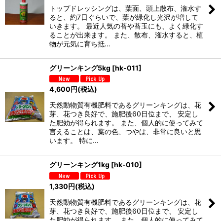
トップドレッシングは、葉面、頭上散布、潅水す
絞り込む
ると、約7日ぐらいで、葉が緑化し光沢が増して
いきます。 最近人気の苔や苔玉にも、よく緑化す
ることが出来ます。 また、散布、潅水すると、植
物が元気に育ち抵…
グリーンキング5kg
[
hk-011
]
4,600
円
(税込)
天然動物質有機肥料であるグリーンキングは、花
芽、花つき良好で、施肥後60日位まで、 安定し
た肥効が得られます。 また、個人的に使ってみて
言えることは、葉の色、つやは、非常に良いと思
います。 特に…
グリーンキング1kg
[
hk-010
]
1,330
円
(税込)
天然動物質有機肥料であるグリーンキングは、花
芽、花つき良好で、施肥後60日位まで、 安定し
た肥効が得られます。 また、個人的に使ってみて