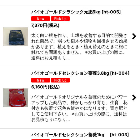
バイオゴールドクラシック元肥5kg
[
ht-005
]
7,370
円
(税込)
太く白い根を作り、土壌を改善する目的で開発さ
れた商品で、弱った樹木や植物も回復させる効果
があります。植えるとき・植え替えのときに根に
触れても問題ありません。 ※お買い上げの際に、
送料はお見積もり…
バイオゴールドセレクション薔薇3.8kg
[
ht-004
]
6,160
円
(税込)
バイオゴールドオリジナルを薔薇のためにパワー
アップした商品で、株がしっかり育ち、生育、花
付きも抜群で花色も鮮やかになります。置き肥と
してご使用下さい。 ※お買い上げの際に、送料は
お見積もりになり…
バイオゴールドセレクション薔薇1kg
[
ht-003
]