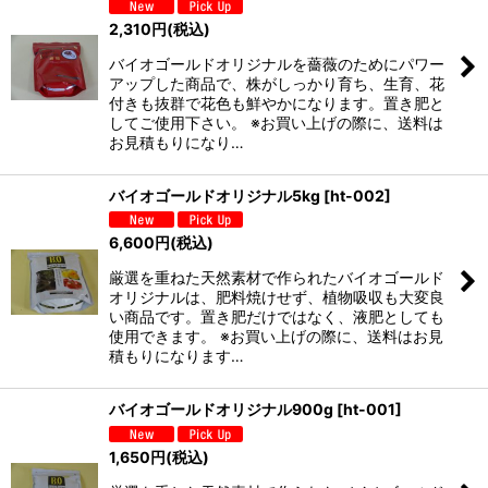
2,310
円
(税込)
バイオゴールドオリジナルを薔薇のためにパワー
アップした商品で、株がしっかり育ち、生育、花
付きも抜群で花色も鮮やかになります。置き肥と
してご使用下さい。 ※お買い上げの際に、送料は
お見積もりになり…
バイオゴールドオリジナル5kg
[
ht-002
]
6,600
円
(税込)
厳選を重ねた天然素材で作られたバイオゴールド
オリジナルは、肥料焼けせず、植物吸収も大変良
い商品です。置き肥だけではなく、液肥としても
使用できます。 ※お買い上げの際に、送料はお見
積もりになります…
バイオゴールドオリジナル900g
[
ht-001
]
1,650
円
(税込)