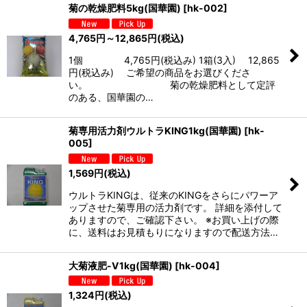
菊の乾燥肥料5kg(国華園)
[
hk-002
]
4,765
円
～12,865
円
(税込)
1個 4,765円(税込み) 1箱(3入) 12,865
円(税込み) ご希望の商品をお選びくださ
い。 菊の乾燥肥料として定評
のある、国華園の…
菊専用活力剤ウルトラKING1kg(国華園)
[
hk-
005
]
1,569
円
(税込)
ウルトラKINGは、従来のKINGをさらにパワーア
ップさせた菊専用の活力剤です。 詳細を添付して
ありますので、ご確認下さい。 ※お買い上げの際
に、送料はお見積もりになりますので配送方法…
大菊液肥-V1kg(国華園)
[
hk-004
]
1,324
円
(税込)