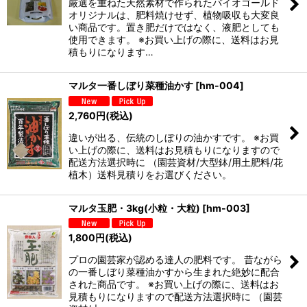
厳選を重ねた天然素材で作られたバイオゴールド
オリジナルは、肥料焼けせず、植物吸収も大変良
い商品です。置き肥だけではなく、液肥としても
使用できます。 ※お買い上げの際に、送料はお見
積もりになります…
マルタ一番しぼり菜種油かす
[
hm-004
]
2,760
円
(税込)
違いが出る、伝統のしぼりの油かすです。 ※お買
い上げの際に、送料はお見積もりになりますので
配送方法選択時に （園芸資材/大型鉢/用土肥料/花
植木）送料見積りをお選びください。
マルタ玉肥・3kg(小粒・大粒)
[
hm-003
]
1,800
円
(税込)
プロの園芸家が認める達人の肥料です。 昔ながら
の一番しぼり菜種油かすから生まれた絶妙に配合
された商品です。 ※お買い上げの際に、送料はお
見積もりになりますので配送方法選択時に （園芸