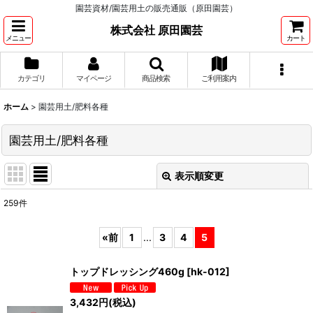
園芸資材/園芸用土の販売通販（原田園芸）
株式会社 原田園芸
メニュー
カート
カテゴリ
マイページ
商品検索
ご利用案内
ホーム
>
園芸用土/肥料各種
園芸用土/肥料各種
表示順変更
閉じる
259
件
サブカテゴリ
:
«
前
1
...
3
4
5
表示数
:
トップドレッシング460g
[
hk-012
]
並び順
:
3,432
円
(税込)