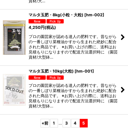
資材/大…
マルタ玉肥・8kg(小粒・大粒)
[
hm-002
]
4,250
円
(税込)
プロの園芸家が認める達人の肥料です。昔ながら
の一番しぼり菜種油かすから生まれた絶妙に配合
された商品です。 ※お買い上げの際に、送料はお
見積もりになりますので配送方法選択時に （園芸
資材/大型鉢…
マルタ玉肥・10kg(大粒)
[
hm-001
]
プロの園芸家が認める達人の肥料です。昔ながら
の一番しぼり菜種油かすから生まれた絶妙に配合
された商品です。 ※お買い上げの際に、送料はお
見積もりになりますので配送方法選択時に （園芸
資材/大型鉢…
«
前
1
...
3
4
5