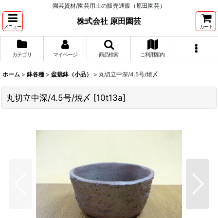
園芸資材/園芸用土の販売通販（原田園芸）
株式会社 原田園芸
メニュー
カート
カテゴリ
マイページ
商品検索
ご利用案内
ホーム
>
鉢各種
>
盆栽鉢（小品）
>
丸切立中深/4.5号/焼〆
丸切立中深/4.5号/焼〆
[
10t13a
]