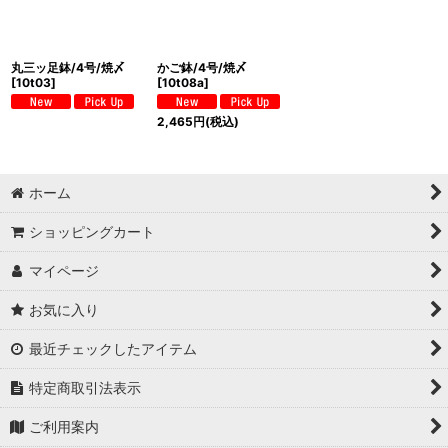
丸三ッ足鉢/4号/焼〆
かご鉢/4号/焼〆
[
10t03
]
[
10t08a
]
2,465
円
(税込)
ホーム
ショッピングカート
マイページ
お気に入り
最近チェックしたアイテム
特定商取引法表示
ご利用案内