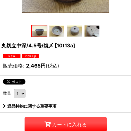
丸切立中深/4.5号/焼〆
[
10t13a
]
販売価格
:
2,465
円
(税込)
数量
:
返品特約に関する重要事項
カートに入れる