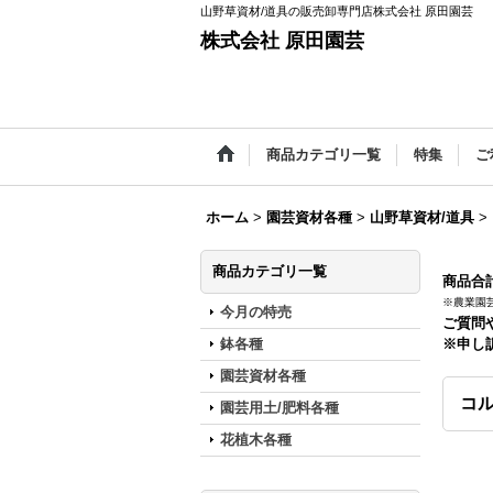
山野草資材/道具の販売卸専門店株式会社 原田園芸
株式会社 原田園芸
商品カテゴリ一覧
特集
ご
ホーム
>
園芸資材各種
>
山野草資材/道具
>
商品カテゴリ一覧
商品合計
※農業園
今月の特売
ご質問
鉢各種
※申し
園芸資材各種
コル
園芸用土/肥料各種
花植木各種