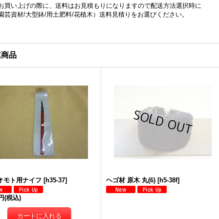
お買い上げの際に、送料はお見積もりになりますので配送方法選択時に
園芸資材/大型鉢/用土肥料/花植木）送料見積りをお選びください。
連商品
 オモト用ナイフ
[
h35-37
]
ヘゴ材 原木 丸(6)
[
h5-38f
]
0円
(税込)