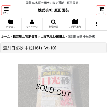
園芸資材/園芸用土の販売通販（原田園芸）
株式会社 原田園芸
メニュー
カート
カテゴリ
マイページ
商品検索
ご利用案内
ホーム
>
園芸用土/肥料各種
>
山野草用土/蘭用土
>
選別日光砂 中粒(16ℓ)
選別日光砂 中粒(16ℓ)
[
yt-10
]