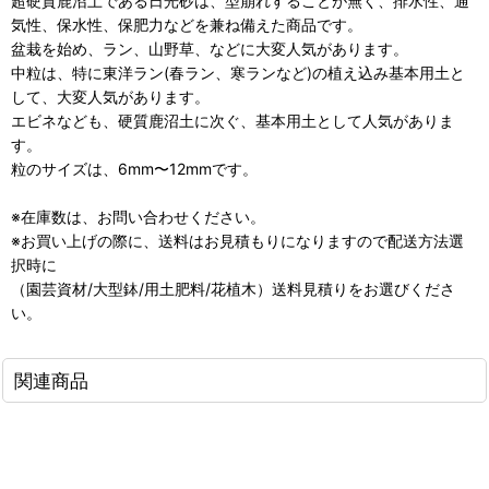
超硬質鹿沼土である日光砂は、型崩れすることが無く、排水性、通
気性、保水性、保肥力などを兼ね備えた商品です。
盆栽を始め、ラン、山野草、などに大変人気があります。
中粒は、特に東洋ラン(春ラン、寒ランなど)の植え込み基本用土と
して、大変人気があります。
エビネなども、硬質鹿沼土に次ぐ、基本用土として人気がありま
す。
粒のサイズは、6mm〜12mmです。
※在庫数は、お問い合わせください。
※お買い上げの際に、送料はお見積もりになりますので配送方法選
択時に
（園芸資材/大型鉢/用土肥料/花植木）送料見積りをお選びくださ
い。
関連商品