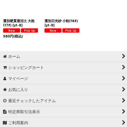
選別硬質鹿沼土 大粒
選別日光砂 小粒(16ℓ)
(17ℓ)
[
yt-8
]
[
yt-9
]
580
円
(税込)
ホーム
ショッピングカート
マイページ
お気に入り
最近チェックしたアイテム
特定商取引法表示
ご利用案内