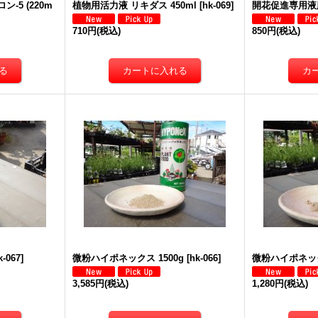
-5 (220m
植物用活力液 リキダス 450ml
[
hk-069
]
開花促進専用液肥
710円
(税込)
850円
(税込)
k-067
]
微粉ハイポネックス 1500g
[
hk-066
]
微粉ハイポネック
3,585円
(税込)
1,280円
(税込)