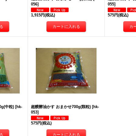
056
]
055
]
1,915円
(税込)
575円
(税込)
g(中粒)
[
hk-
超醗酵油かす おまかせ700g(顆粒)
[
hk-
053
]
575円
(税込)