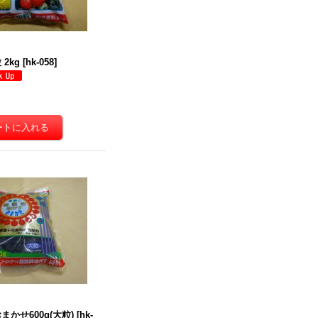
2kg
[
hk-058
]
まかせ600g(大粒)
[
hk-