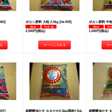
060
]
ボカシ肥料 大粒 2.5kg
[
hk-059
]
ボカシ肥料 中粒 
2,000円
(税込)
1,600円
(税込)
057
]
超醗酵油かす おまかせ2.5kg(顆粒)
[
hk-
超醗酵油かす お