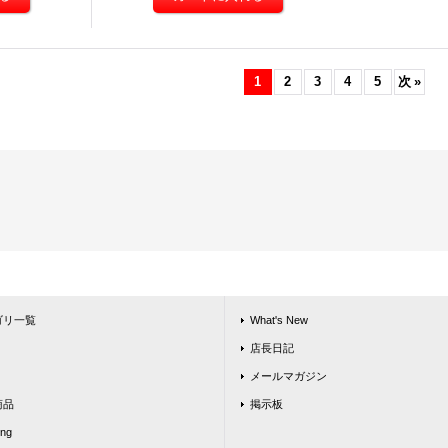
1
2
3
4
5
次
»
ゴリ一覧
What's New
店長日記
メールマガジン
商品
掲示板
ing