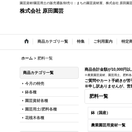
園芸資材/園芸用土の販売通販/卸売り：まちの園芸資材屋、株式会社 原田園
株式会社 原田園芸
商品カテゴリ一覧
特集
ご利用案内
特定
ホーム
>
肥料一覧
商品合計金額が10,000円
商品カテゴリ一覧
※農業園芸資材、園芸用土、肥料各
ご質問やカート手続きが苦
今月の特売
※申し訳ありませんが、営
鉢各種
肥料一覧
園芸資材各種
園芸用土/肥料各種
鉢（国産）
花植木各種
農業園芸用資材一覧