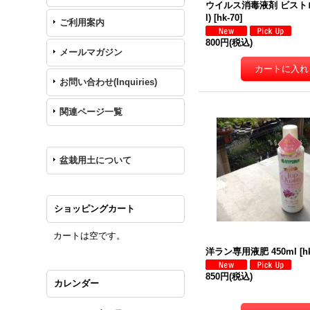
ウイルス消毒液剤 ビストロン
l)
[
hk-70
]
ご利用案内
800円
(税込)
メールマガジン
お問い合わせ(Inquiries)
関連ページ一覧
盆栽用土について
ショッピングカート
カートは空です。
洋ラン専用液肥 450ml
[
h
850円
(税込)
カレンダー