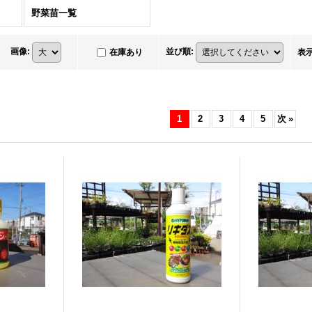
野菜苗一覧
画像
:
並び順
:
在庫あり
表
1
2
3
4
5
次
»