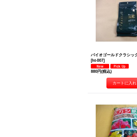
バイオゴールドクラシック元
[
ht-007
]
880円
(税込)