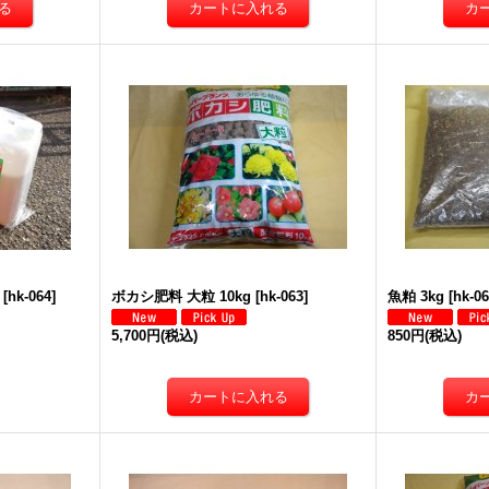
g
[
hk-064
]
ボカシ肥料 大粒 10kg
[
hk-063
]
魚粕 3kg
[
hk-0
5,700円
(税込)
850円
(税込)