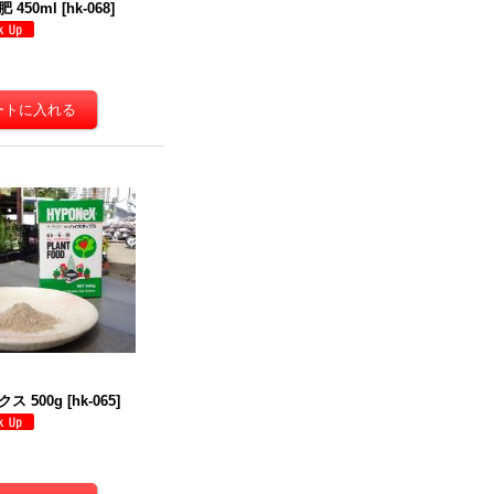
 450ml
[
hk-068
]
ス 500g
[
hk-065
]