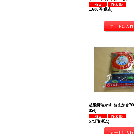
1,600円
(税込)
超醗酵油かす おまかせ700
054
]
575円
(税込)