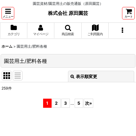
園芸資材/園芸用土の販売通販（原田園芸）
株式会社 原田園芸
メニュー
カート
カテゴリ
マイページ
商品検索
ご利用案内
ホーム
>
園芸用土/肥料各種
園芸用土/肥料各種
表示順変更
閉じる
259
件
サブカテゴリ
:
1
2
3
...
5
次
»
表示数
:
並び順
: