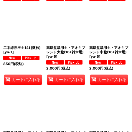
二本線赤玉土14ℓ(微粒)
高級盆栽用土・アオキブ
高級盆栽用土・アオキブ
[
yn-1
]
レンド大粒(16ℓ雑木用)
レンド中粒(16ℓ雑木用)
[
ya-6
]
[
ya-5
]
850
円
(税込)
2,000
円
(税込)
2,000
円
(税込)
カートに入れる
カートに入れる
カートに入れる