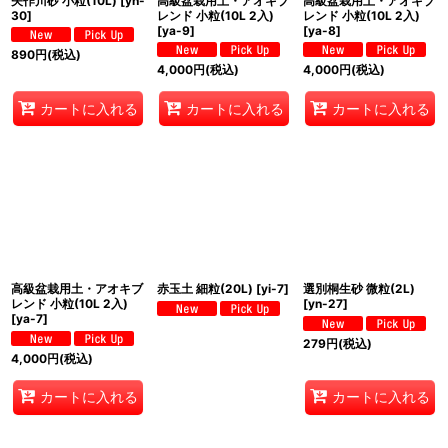
矢作川砂 小粒(10L)
[
yn-
高級盆栽用土・アオキブ
高級盆栽用土・アオキブ
30
]
レンド 小粒(10L 2入)
レンド 小粒(10L 2入)
[
ya-9
]
[
ya-8
]
890
円
(税込)
4,000
円
(税込)
4,000
円
(税込)
カートに入れる
カートに入れる
カートに入れる
高級盆栽用土・アオキブ
赤玉土 細粒(20L)
[
yi-7
]
選別桐生砂 微粒(2L)
レンド 小粒(10L 2入)
[
yn-27
]
[
ya-7
]
279
円
(税込)
4,000
円
(税込)
カートに入れる
カートに入れる