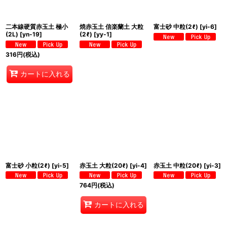
二本線硬質赤玉土 極小
焼赤玉土 信楽蘭土 大粒
富士砂 中粒(2ℓ)
[
yi-6
]
(2L)
[
yn-19
]
(2ℓ)
[
yy-1
]
316
円
(税込)
カートに入れる
富士砂 小粒(2ℓ)
[
yi-5
]
赤玉土 大粒(20ℓ)
[
yi-4
]
赤玉土 中粒(20ℓ)
[
yi-3
]
764
円
(税込)
カートに入れる