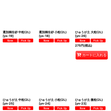
選別桐生砂 中粒(2L)
選別桐生砂 小粒(2L)
ひゅうが土 大粒(2L)
[
ys-19
]
[
ys-18
]
[
yn-26
]
275
円
(税込)
カートに入れる
ひゅうが土 中粒(2L)
ひゅうが土 小粒(2L)
ひゅうが土 微粒(2L)
[
yn-25
]
[
yn-24
]
[
yn-23
]