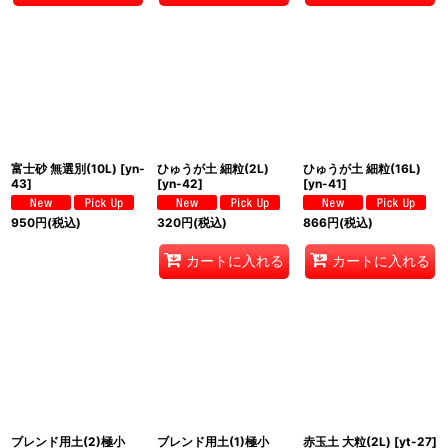
富士砂 無選別(10L)
[
yn-
ひゅうが土 細粒(2L)
ひゅうが土 細粒(16L)
43
]
[
yn-42
]
[
yn-41
]
950
円
(税込)
320
円
(税込)
866
円
(税込)
カートに入れる
カートに入れる
ブレンド用土(2)極小
ブレンド用土(1)極小
赤玉土 大粒(2L)
[
yt-27
]