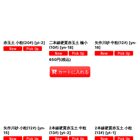
赤玉土 小粒(20ℓ)
[
yi-2
]
二本線硬質赤玉土 極小
矢作川砂 中粒(12ℓ)
[
yn-
(10ℓ)
[
yn-18
]
16
]
650
円
(税込)
カートに入れる
矢作川砂 小粒(12ℓ)
[
yn-
2本線硬質赤玉土 中粒
2本線硬質赤玉土 小粒
15
]
(13ℓ)
[
yt-2
]
(13ℓ)
[
yt-1
]