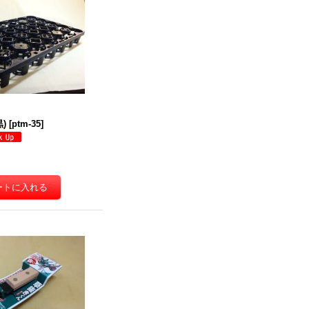
)
[
ptm-35
]