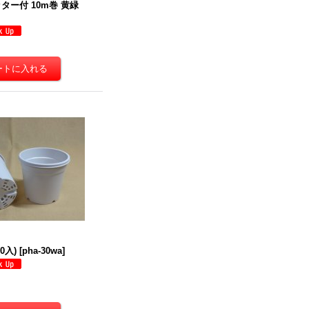
ター付 10m巻 黄緑
0入)
[
pha-30wa
]