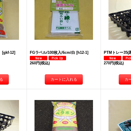
）
[
gkf-12
]
FGラベル/100枚入/6cm/白
[
h12-1
]
PTMトレー35(黒
260円
(税込)
270円
(税込)