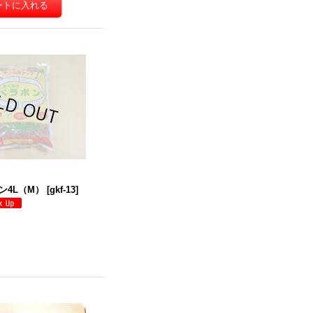
ン4L（M）
[
gkf-13
]