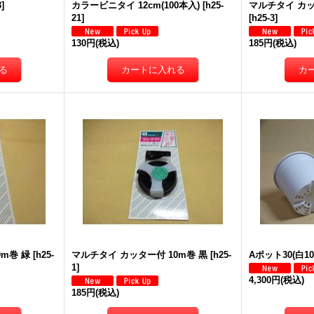
3
]
カラービニタイ 12cm(100本入)
[
h25-
マルチタイ カッ
21
]
[
h25-3
]
130円
(税込)
185円
(税込)
0m巻 緑
[
h25-
マルチタイ カッター付 10m巻 黒
[
h25-
Aポット30(白10
1
]
4,300円
(税込)
185円
(税込)