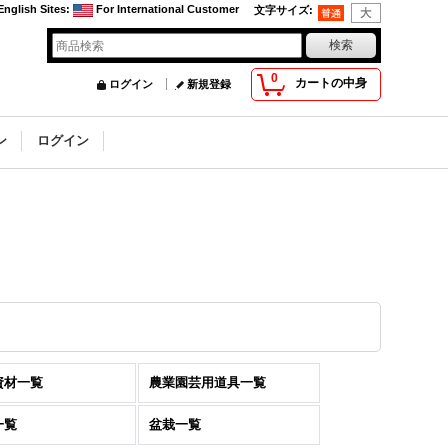
English Sites
:
For International Customer
文字サイズ
:
0
カートの中身
ログイン
新規登録
ン
ログイン
資材一覧
農業園芸用道具一覧
一覧
盆栽一覧