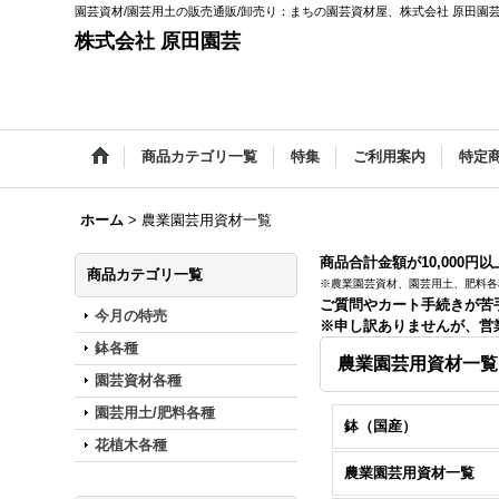
園芸資材/園芸用土の販売通販/卸売り：まちの園芸資材屋、株式会社 原田園
株式会社 原田園芸
商品カテゴリ一覧
特集
ご利用案内
特定
ホーム
>
農業園芸用資材一覧
商品合計金額が10,000円
商品カテゴリ一覧
※農業園芸資材、園芸用土、肥料各
ご質問やカート手続きが苦
今月の特売
※申し訳ありませんが、営
鉢各種
農業園芸用資材一覧
園芸資材各種
園芸用土/肥料各種
鉢（国産）
花植木各種
農業園芸用資材一覧