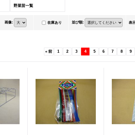
野菜苗一覧
画像
:
並び順
:
在庫あり
表
«
前
1
2
3
4
5
6
7
8
9