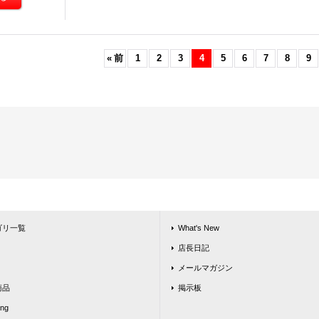
«
前
1
2
3
4
5
6
7
8
9
ゴリ一覧
What's New
店長日記
メールマガジン
商品
掲示板
ing