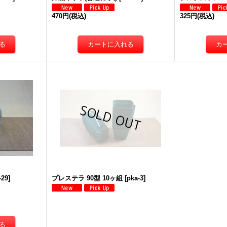
470円
(税込)
325円
(税込)
-29
]
プレステラ 90型 10ヶ組
[
pka-3
]