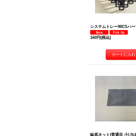
システムトレー90CSハーフ
160円
(税込)
鉢底ネット(普通目 小)
[
h1