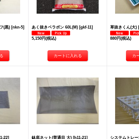
(黒)
[
nkn-5
]
あく抜きベラボン 60L(M)
[
gkf-11
]
草抜きくん(大)
5,150円
(税込)
880円
(税込)
1-22
]
鉢底ネット(普通目 大)
[
h11-21
]
システムトレー10