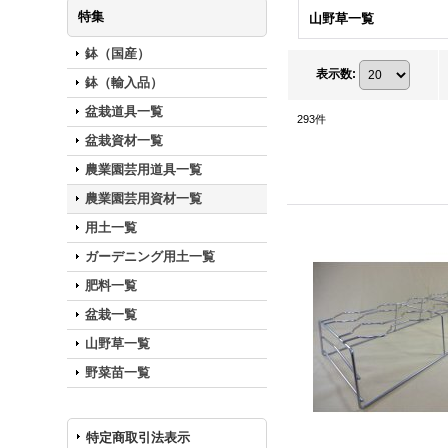
特集
山野草一覧
鉢（国産）
表示数
:
鉢（輸入品）
盆栽道具一覧
293
件
盆栽資材一覧
農業園芸用道具一覧
農業園芸用資材一覧
用土一覧
ガーデニング用土一覧
肥料一覧
盆栽一覧
山野草一覧
野菜苗一覧
特定商取引法表示