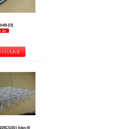
[
h49-23
]
5CS(白)
[
nkn-4
]